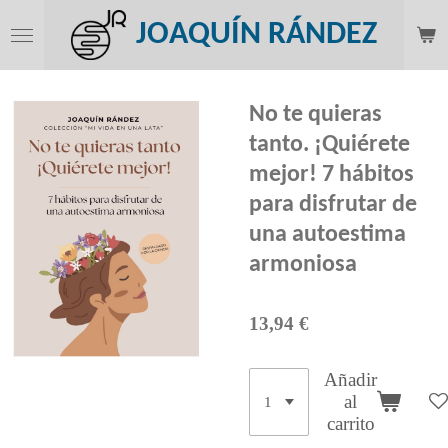
Ir
JOAQUÍN RÁNDEZ
al
contenido
principal
No te quieras
tanto. ¡Quiérete
mejor! 7 hábitos
para disfrutar de
una autoestima
armoniosa
13,94 €
Añadir
al
carrito